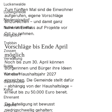
Luckenwalde
Zum fünften Mal sind die Einwohner 
Ludwigsfelde
aufgerufen, eigene Vorschläge 
Niedergörsdorf
einzureichen – und damit ganz 
konkret Einfluss auf Projekte vor 
Nuthe-Urstromtal
Ort zu nehmen.
Rangsdorf
Trebbin
Vorschläge bis Ende April 
Zossen
möglich
Verwaltung
Noch bis zum 30. April können 
Politik
Bürgerinnen und Bürger ihre Ideen 
für das Haushaltsjahr 2027 
Wirtschaft
einreichen. Die Gemeinde stellt dafür 
Gastronomie
– abhängig von der Haushaltslage – 
Kultur
erneut bis zu 50.000 Euro bereit.
Ehrenamt
Die Beteiligung ist bewusst 
Jugend
niedrigschwellig gehalten: 