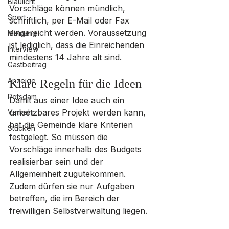
Blaulicht
Vorschläge können mündlich, 
Sport
schriftlich, per E-Mail oder Fax 
eingereicht werden. Voraussetzung 
Meinung
ist lediglich, dass die Einreichenden 
Interview
mindestens 14 Jahre alt sind.
Gastbeitrag
Anzeige
Klare Regeln für die Ideen
Potsdam
Damit aus einer Idee auch ein 
umsetzbares Projekt werden kann, 
Verkehr
hat die Gemeinde klare Kriterien 
Stücken
festgelegt. So müssen die 
Vorschläge innerhalb des Budgets 
realisierbar sein und der 
Allgemeinheit zugutekommen. 
Zudem dürfen sie nur Aufgaben 
betreffen, die im Bereich der 
freiwilligen Selbstverwaltung liegen.