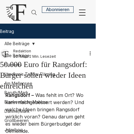
Abonnieren
Beitrag
Alle Beiträge
Redaktion
Alle Beiträge
30. März
2 Min. Lesezeit
50.000 Euro für Rangsdorf:
Flämont+
Bürger sollen wieder Ideen
Landkreis Teltow-Fläming
Am Mellensee
einreichen
Baruth/Mark
Rangsdorf –
 Was fehlt im Ort? Wo 
Blankenfelde-Mahlow
kann nachgebessert werden? Und 
welche Ideen bringen Rangsdorf 
Dahme/Mark
wirklich voran? Genau darum geht 
Großbeeren
es wieder beim Bürgerbudget der 
Jüterbog
Gemeinde. 