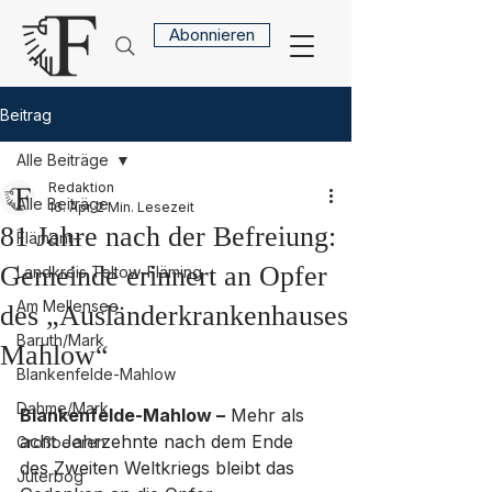
Abonnieren
Beitrag
Alle Beiträge
Redaktion
Alle Beiträge
16. Apr.
2 Min. Lesezeit
81 Jahre nach der Befreiung:
Flämont+
Gemeinde erinnert an Opfer
Landkreis Teltow-Fläming
Am Mellensee
des „Ausländerkrankenhauses
Baruth/Mark
Mahlow“
Blankenfelde-Mahlow
Dahme/Mark
Blankenfelde-Mahlow –
 Mehr als 
acht Jahrzehnte nach dem Ende 
Großbeeren
des Zweiten Weltkriegs bleibt das 
Jüterbog