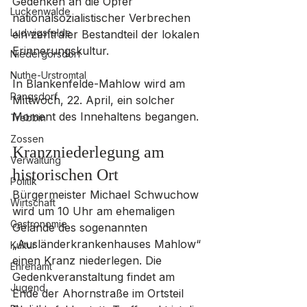
Gedenken an die Opfer 
Luckenwalde
nationalsozialistischer Verbrechen 
Ludwigsfelde
ein zentraler Bestandteil der lokalen 
Erinnerungskultur. 
Niedergörsdorf
Nuthe-Urstromtal
In Blankenfelde-Mahlow wird am 
Rangsdorf
Mittwoch, 22. April, ein solcher 
Moment des Innehaltens begangen.
Trebbin
Zossen
Kranzniederlegung am 
Verwaltung
historischen Ort
Politik
Bürgermeister Michael Schwuchow 
Wirtschaft
wird um 10 Uhr am ehemaligen 
Gastronomie
Gelände des sogenannten 
„Ausländerkrankenhauses Mahlow“ 
Kultur
einen Kranz niederlegen. Die 
Ehrenamt
Gedenkveranstaltung findet am 
Jugend
Ende der Ahornstraße im Ortsteil 