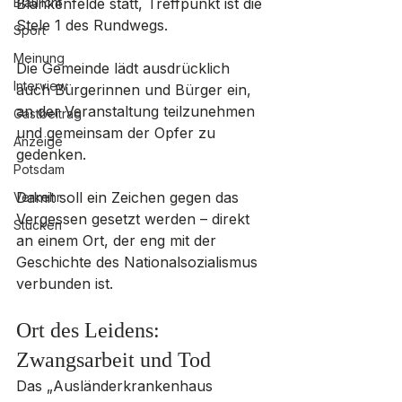
Blaulicht
Blankenfelde statt, Treffpunkt ist die 
Stele 1 des Rundwegs.
Sport
Meinung
Die Gemeinde lädt ausdrücklich 
Interview
auch Bürgerinnen und Bürger ein, 
an der Veranstaltung teilzunehmen 
Gastbeitrag
und gemeinsam der Opfer zu 
Anzeige
gedenken. 
Potsdam
Damit soll ein Zeichen gegen das 
Verkehr
Vergessen gesetzt werden – direkt 
Stücken
an einem Ort, der eng mit der 
Geschichte des Nationalsozialismus 
verbunden ist.
Ort des Leidens: 
Zwangsarbeit und Tod
Das „Ausländerkrankenhaus 