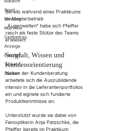
Blaulicht
Sport
Bereits während eines Praktikums 
im Meisterbetrieb 
Meinung
„Augenwelten“ habe sich Pfeiffer 
Interview
rasch als feste Stütze des Teams 
Gastbeitrag
erwiesen.
Anzeige
Sorgfalt, Wissen und 
Potsdam
Kundenorientierung
Verkehr
Neben der Kundenberatung 
Stücken
arbeitete sich die Auszubildende 
intensiv in die Lieferantenportfolios 
ein und eignete sich fundierte 
Produktkenntnisse an. 
Unterstützt wurde sie dabei von 
Feinoptikerin Anja Patzschke, die 
Pfeiffer bereits im Praktikum 