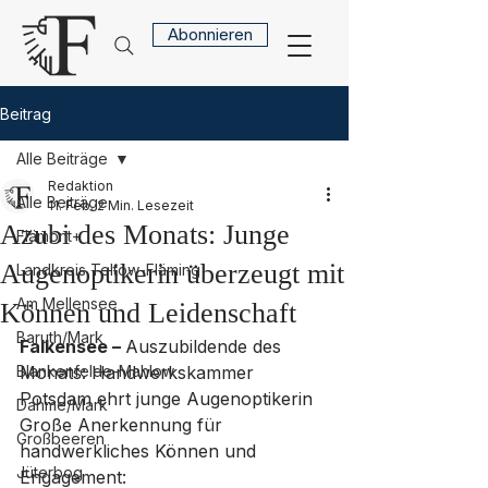
Abonnieren
Beitrag
Alle Beiträge
Redaktion
Alle Beiträge
11. Feb.
2 Min. Lesezeit
Azubi des Monats: Junge
Flämont+
Augenoptikerin überzeugt mit
Landkreis Teltow-Fläming
Am Mellensee
Können und Leidenschaft
Baruth/Mark
Falkensee – 
Auszubildende des 
Blankenfelde-Mahlow
Monats: Handwerkskammer 
Potsdam ehrt junge Augenoptikerin
Dahme/Mark
Große Anerkennung für 
Großbeeren
handwerkliches Können und 
Jüterbog
Engagement: 