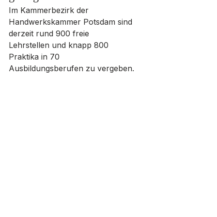
Im Kammerbezirk der 
Handwerkskammer Potsdam sind 
derzeit rund 900 freie 
Lehrstellen und knapp 800 
Praktika in 70 
Ausbildungsberufen zu vergeben. 
Allein im Bereich Augenoptik stehen 
14 Ausbildungsplätze zur 
Verfügung. Seit 2014 zeichnet die 
Kammer monatlich engagierte 
Lehrlinge als 
Azubi des Monats
 aus 
– vorgeschlagen von ihren 
Ausbildungsbetrieben.
Wirtschaft
Jugend