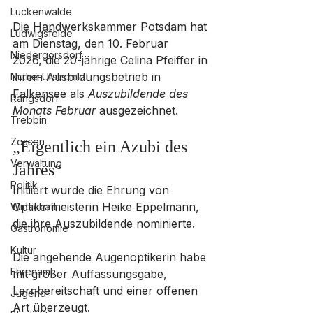
Luckenwalde
Die Handwerkskammer Potsdam hat 
Ludwigsfelde
am Dienstag, den 10. Februar 
Niedergörsdorf
2026, die 20-jährige Celina Pfeiffer in 
ihrem Ausbildungsbetrieb in 
Nuthe-Urstromtal
Falkensee als 
Auszubildende des 
Rangsdorf
Monats Februar
 ausgezeichnet.
Trebbin
Zossen
„Eigentlich ein Azubi des 
Verwaltung
Jahres“
Politik
Initiiert wurde die Ehrung von 
Optikermeisterin Heike Eppelmann, 
Wirtschaft
die ihre Auszubildende nominierte. 
Gastronomie
Kultur
Die angehende Augenoptikerin habe 
Ehrenamt
mit großer Auffassungsgabe, 
Lernbereitschaft und einer offenen 
Jugend
Art überzeugt. 