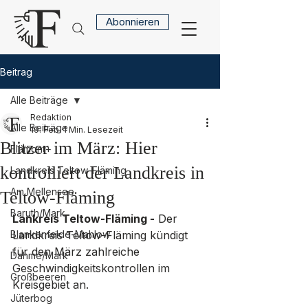
Abonnieren
Beitrag
Alle Beiträge
Redaktion
Alle Beiträge
19. Feb.
1 Min. Lesezeit
Blitzer im März: Hier
Flämont+
kontrolliert der Landkreis in
Landkreis Teltow-Fläming
Am Mellensee
Teltow-Fläming
Baruth/Mark
Lankreis Teltow-Fläming -
 Der 
Blankenfelde-Mahlow
Landkreis Teltow-Fläming kündigt 
für den März zahlreiche 
Dahme/Mark
Geschwindigkeitskontrollen im 
Großbeeren
Kreisgebiet an. 
Jüterbog