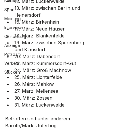
Blaulicht
12. März: Luckenwalde
13. März: zwischen Berlin und 
Sport
Heinersdorf
Meinung
16. März: Birkenhain
Interview
17. März: Neue Häuser
18. März: Blankenfelde
Gastbeitrag
19. März: zwischen Sperenberg 
Anzeige
und Klausdorf
Potsdam
20. März: Dabendorf
23. März: Kummersdorf-Gut
Verkehr
24. März: Groß Machnow
Stücken
25. März: Lichterfelde
26. März: Mahlow
27. März: Mellensee
30. März: Zossen
31. März: Luckenwalde
Betroffen sind unter anderem 
Baruth/Mark, Jüterbog, 