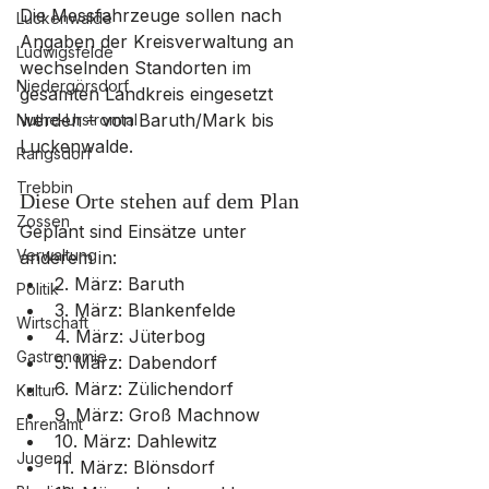
Die Messfahrzeuge sollen nach 
Luckenwalde
Angaben der Kreisverwaltung an 
Ludwigsfelde
wechselnden Standorten im 
Niedergörsdorf
gesamten Landkreis eingesetzt 
werden – von Baruth/Mark bis 
Nuthe-Urstromtal
Luckenwalde.
Rangsdorf
Trebbin
Diese Orte stehen auf dem Plan
Zossen
Geplant sind Einsätze unter 
Verwaltung
anderem in:
2. März: Baruth
Politik
3. März: Blankenfelde
Wirtschaft
4. März: Jüterbog
Gastronomie
5. März: Dabendorf
6. März: Zülichendorf
Kultur
9. März: Groß Machnow
Ehrenamt
10. März: Dahlewitz
Jugend
11. März: Blönsdorf