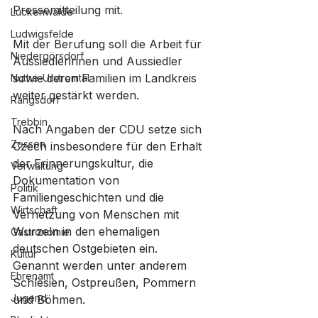
Pressemitteilung mit.
Luckenwalde
Ludwigsfelde
Mit der Berufung soll die Arbeit für 
Niedergörsdorf
Aussiedlerinnen und Aussiedler 
sowie deren Familien im Landkreis 
Nuthe-Urstromtal
weiter gestärkt werden. 
Rangsdorf
Trebbin
Nach Angaben der CDU setze sich 
Zossen
Czech insbesondere für den Erhalt 
der Erinnerungskultur, die 
Verwaltung
Dokumentation von 
Politik
Familiengeschichten und die 
Wirtschaft
Vernetzung von Menschen mit 
Wurzeln in den ehemaligen 
Gastronomie
deutschen Ostgebieten ein. 
Kultur
Genannt werden unter anderem 
Ehrenamt
Schlesien, Ostpreußen, Pommern 
Jugend
und Böhmen.