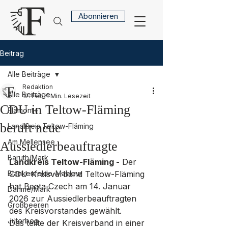
Abonnieren
Beitrag
Alle Beiträge
Redaktion
Alle Beiträge
12. Feb.
1 Min. Lesezeit
CDU in Teltow-Fläming
Flämont+
beruft neue
Landkreis Teltow-Fläming
Am Mellensee
Aussiedlerbeauftragte
Baruth/Mark
Landkreis Teltow-Fläming -
 Der 
Blankenfelde-Mahlow
CDU-Kreisverband Teltow-Fläming 
hat Beata Czech am 14. Januar 
Dahme/Mark
2026 zur Aussiedlerbeauftragten 
Großbeeren
des Kreisvorstandes gewählt. 
Jüterbog
Das teilte der Kreisverband in einer 