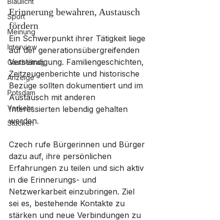
Blaulicht
Erinnerung bewahren, Austausch 
Sport
fördern
Meinung
Ein Schwerpunkt ihrer Tätigkeit liege 
Interview
auf der generationsübergreifenden 
Verständigung. Familiengeschichten, 
Gastbeitrag
Zeitzeugenberichte und historische 
Anzeige
Bezüge sollten dokumentiert und im 
Potsdam
Austausch mit anderen 
Verkehr
Interessierten lebendig gehalten 
werden.
Stücken
Czech rufe Bürgerinnen und Bürger 
dazu auf, ihre persönlichen 
Erfahrungen zu teilen und sich aktiv 
in die Erinnerungs- und 
Netzwerkarbeit einzubringen. Ziel 
sei es, bestehende Kontakte zu 
stärken und neue Verbindungen zu 