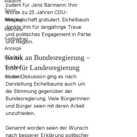
Blaulicht
zudem für Jens Bärmann: Ihm 
Sport
wurde zu 25 Jahren CDU-
Mitgliedschaft gratuliert. Eichelbaum 
Meinung
dankte ihm für langjährige Treue 
Interview
und politisches Engagement in Partei 
Gastbeitrag
und Region.
Anzeige
Kritik an Bundesregierung – 
Potsdam
Lob für Landesregierung
Verkehr
In der Diskussion ging es nach 
Stücken
Darstellung Eichelbaums auch um 
die Stimmung gegenüber der 
Bundesregierung. Viele Bürgerinnen 
und Bürger seien mit deren Arbeit 
unzufrieden. 
Genannt worden seien der Wunsch 
nach besserer Erklärung politischer 