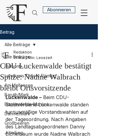
Abonnieren
Beitrag
Alle Beiträge
Redaktion
Alle Beiträge
11. Mai
1 Min. Lesezeit
CDU Luckenwalde bestätigt
Flämont+
Spitze: Nadine Walbrach
Landkreis Teltow-Fläming
Am Mellensee
bleibt Ortsvorsitzende
Baruth/Mark
Luckenwalde –
 Beim CDU-
Blankenfelde-Mahlow
Stadtverband Luckenwalde standen 
turnusmäßige Vorstandswahlen auf 
Dahme/Mark
der Tagesordnung. Nach Angaben 
Großbeeren
des Landtagsabgeordneten Danny 
Jüterbog
Eichelbaum wurde Nadine Walbrach 