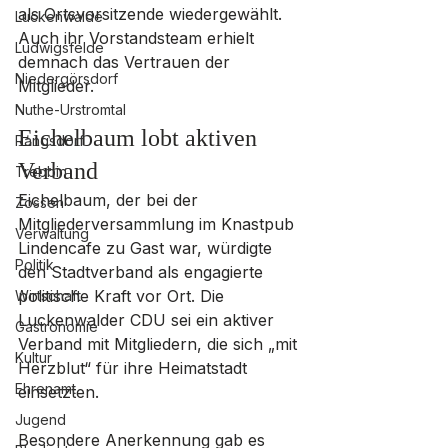
als Ortsvorsitzende wiedergewählt. 
Luckenwalde
Auch ihr Vorstandsteam erhielt 
Ludwigsfelde
demnach das Vertrauen der 
Niedergörsdorf
Mitglieder.
Nuthe-Urstromtal
Eichelbaum lobt aktiven 
Rangsdorf
Verband
Trebbin
Eichelbaum, der bei der 
Zossen
Mitgliederversammlung im Knastpub 
Verwaltung
Lindencafe zu Gast war, würdigte 
Politik
den Stadtverband als engagierte 
politische Kraft vor Ort. Die 
Wirtschaft
Luckenwalder CDU sei ein aktiver 
Gastronomie
Verband mit Mitgliedern, die sich „mit 
Kultur
Herzblut“ für ihre Heimatstadt 
Ehrenamt
einsetzten.
Jugend
Besondere Anerkennung gab es 