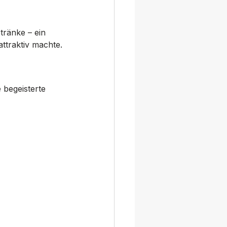
ränke – ein 
attraktiv machte.
begeisterte 