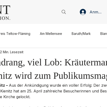
Anmelde
reis Teltow-Fläming
Am Mellensee
Baruth/Mark
Bla
2 Min. Lesezeit
Jüterbog
Luckenwalde
Ludwigsfelde
Niedergör
drang, viel Lob: Kräutermar
sen
Verwaltung
Politik
Wirtschaft
Gastronomie
nitz wird zum Publikumsma
tz – 
Aus der Ankündigung wurde ein voller Erfolg: Der zwe
 Kienitz hat am 25. April zahlreiche Besucherinnen und Be
Meinung
Interview
Gastbeitrag
Anzeige
 Kirche gelockt. 