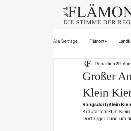
Alle Beiträge
Flämont+
Landk
Redaktion
29. Apr.
Dahme/Mark
Großbeeren
Großer An
Rangsdorf
Trebbin
Zos
Klein Kie
Rangsdorf/Klein Kieni
Kräutermarkt in Klein
Jugend
Blaulicht
Sport
Dorfanger rund um die