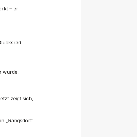
rkt – er 
Glücksrad 
 
n wurde.
tzt zeigt sich, 
in „Rangsdorf: 