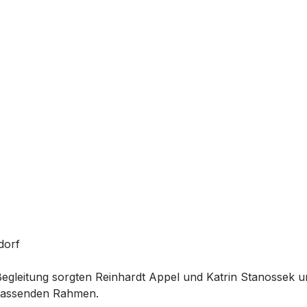
dorf
Begleitung sorgten Reinhardt Appel und Katrin Stanossek u
 passenden Rahmen.