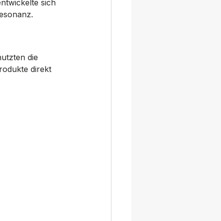
twickelte sich 
Resonanz.
nutzten die 
odukte direkt 