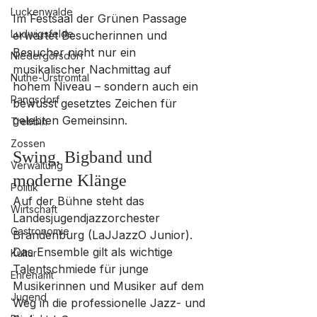
Luckenwalde
Im Festsaal der Grünen Passage 
Ludwigsfelde
erwartet Besucherinnen und 
Besucher nicht nur ein 
Niedergörsdorf
musikalischer Nachmittag auf 
Nuthe-Urstromtal
hohem Niveau – sondern auch ein 
Rangsdorf
bewusst gesetztes Zeichen für 
gelebten Gemeinsinn.
Trebbin
Zossen
Swing, Bigband und 
Verwaltung
moderne Klänge
Politik
Auf der Bühne steht das 
Wirtschaft
Landesjugendjazzorchester 
Gastronomie
Brandenburg (LaJJazzO Junior). 
Das Ensemble gilt als wichtige 
Kultur
Talentschmiede für junge 
Ehrenamt
Musikerinnen und Musiker auf dem 
Jugend
Weg in die professionelle Jazz- und 