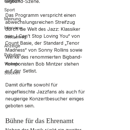
Blaulicht
Bigband-Szene.
Sport
Das Programm verspricht einen 
Meinung
abwechslungsreichen Streifzug 
Interview
durch die Welt des Jazz: Klassiker 
wie „I Can’t Stop Loving You“ von 
Gastbeitrag
Count Basie, der Standard „Tenor 
Anzeige
Madness“ von Sonny Rollins sowie 
Potsdam
Werke des renommierten Bigband-
Komponisten Bob Mintzer stehen 
Verkehr
auf der Setlist. 
Stücken
Damit dürfte sowohl für 
eingefleischte Jazzfans als auch für 
neugierige Konzertbesucher einiges 
geboten sein.
Bühne für das Ehrenamt