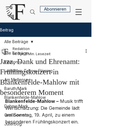
Abonnieren
Beitrag
Alle Beiträge
Redaktion
Alle Beiträge
14. Apr.
2 Min. Lesezeit
Jazz, Dank und Ehrenamt:
Flämont+
Frühlingskonzert in
Landkreis Teltow-Fläming
Am Mellensee
Blankenfelde-Mahlow mit
Baruth/Mark
besonderem Moment
Blankenfelde-Mahlow
Blankenfelde-Mahlow –
 Musik trifft 
Dahme/Mark
Wertschätzung: Die Gemeinde lädt 
am Sonntag, 19. April, zu einem 
Großbeeren
besonderen Frühlingskonzert ein. 
Jüterbog