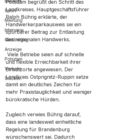
Blaulicht
Potsdam begrüßt den Schritt des 
Landkreises. Hauptgeschäftsführer 
Sport
Ralph Bührig erklärte, der 
Meinung
Handwerkerparkausweis sei ein 
Interview
spürbarer Beitrag zur Entlastung 
des regionalen Handwerks.
Gastbeitrag
Anzeige
 Viele Betriebe seien auf schnelle 
Potsdam
und flexible Erreichbarkeit ihrer 
Verkehr
Einsatzorte angewiesen. Der 
Landkreis Ostprignitz-Ruppin setze 
Stücken
damit ein deutliches Zeichen für 
mehr Praxistauglichkeit und weniger 
bürokratische Hürden.
Zugleich verwies Bührig darauf, 
dass eine landesweit einheitliche 
Regelung für Brandenburg 
wünschenswert sei. Dadurch 