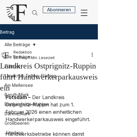
Abonnieren
Beitrag
Alle Beiträge
Redaktion
Alle Beiträge
10. Feb.
1 Min. Lesezeit
Landkreis Ostprignitz-Ruppin
Flämont+
führt Handwerkerparkausweis
Landkreis Teltow-Fläming
Am Mellensee
ein
Baruth/Mark
Potsdam –
 Der Landkreis 
Blankenfelde-Mahlow
Ostprignitz-Ruppin hat zum 1. 
Februar 2026 einen einheitlichen 
Dahme/Mark
Handwerkerparkausweis eingeführt. 
Großbeeren
Jüterbog
Handwerksbetriebe können damit 