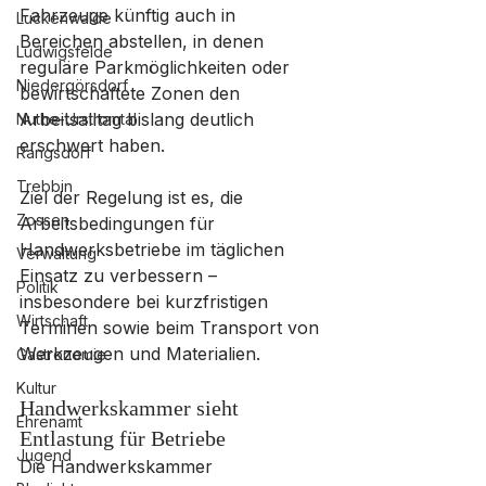
Fahrzeuge künftig auch in 
Luckenwalde
Bereichen abstellen, in denen 
Ludwigsfelde
reguläre Parkmöglichkeiten oder 
Niedergörsdorf
bewirtschaftete Zonen den 
Arbeitsalltag bislang deutlich 
Nuthe-Urstromtal
erschwert haben.
Rangsdorf
Trebbin
Ziel der Regelung ist es, die 
Zossen
Arbeitsbedingungen für 
Handwerksbetriebe im täglichen 
Verwaltung
Einsatz zu verbessern – 
Politik
insbesondere bei kurzfristigen 
Wirtschaft
Terminen sowie beim Transport von 
Werkzeugen und Materialien.
Gastronomie
Kultur
Handwerkskammer sieht 
Ehrenamt
Entlastung für Betriebe
Jugend
Die Handwerkskammer 