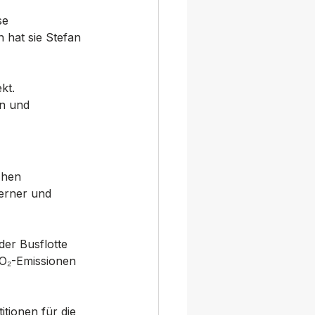
e 
hat sie Stefan 
kt. 
n und 
chen 
erner und 
der Busflotte 
CO₂-Emissionen 
tionen für die 