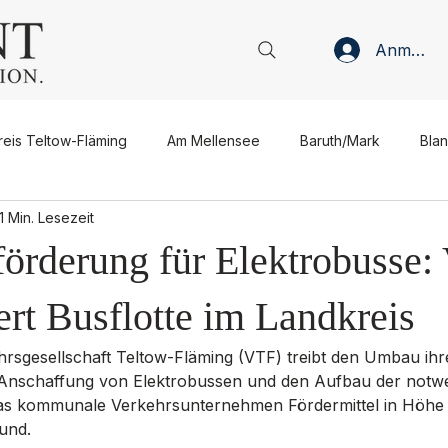
Anmelde
reis Teltow-Fläming
Am Mellensee
Baruth/Mark
Bla
1 Min. Lesezeit
Jüterbog
Luckenwalde
Ludwigsfelde
Niedergör
förderung für Elektrobusse
sen
Verwaltung
Politik
Wirtschaft
Gastronomie
rt Busflotte im Landkreis
hrsgesellschaft Teltow-Fläming (VTF) treibt den Umbau ihre
e Anschaffung von Elektrobussen und den Aufbau der notw
Meinung
Interview
Gastbeitrag
Anzeige
 das kommunale Verkehrsunternehmen Fördermittel in Höhe 
und.