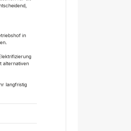
ntscheidend, 
triebshof in 
en.
ektrifizierung 
 alternativen 
 langfristig 