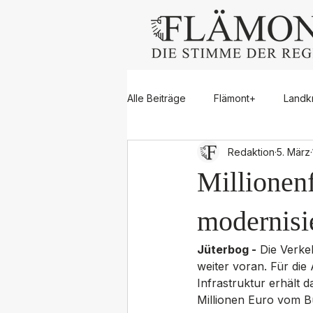
Alle Beiträge
Flämont+
Landk
Redaktion
5. März
Dahme/Mark
Großbeeren
Millionen
Rangsdorf
Trebbin
Zos
modernisie
Jüterbog -
 Die Verke
weiter voran. Für di
Jugend
Blaulicht
Sport
Infrastruktur erhält
Millionen Euro vom B