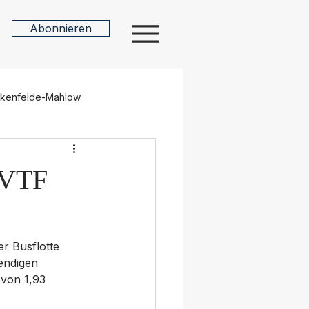
Abonnieren
n
nkenfelde-Mahlow
sdorf
Nuthe-Urstromtal
: VTF
Kultur
Ehrenamt
r Busflotte 
endigen 
Potsdam
Verkehr
von 1,93 