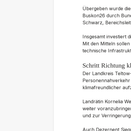
Übergeben wurde die
Buskon26 durch Bunde
Schwarz, Bereichslei
Insgesamt investiert d
Mit den Mitteln solle
technische Infrastru
Schritt Richtung 
Der Landkreis Teltow-
Personennahverkehr be
klimafreundlicher auf
Landrätin Kornelia We
weiter voranzubringen
und zur Verringerung
Auch Dezernent Siegm