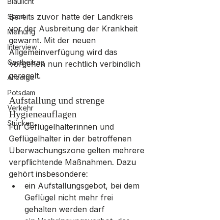
Blaulicht
Bereits zuvor hatte der Landkreis 
Sport
vor der Ausbreitung der Krankheit 
Meinung
gewarnt. Mit der neuen 
Interview
Allgemeinverfügung wird das 
Gastbeitrag
Vorgehen nun rechtlich verbindlich 
geregelt.
Anzeige
Potsdam
Aufstallung und strenge 
Verkehr
Hygieneauflagen
Stücken
Für Geflügelhalterinnen und 
Geflügelhalter in der betroffenen 
Überwachungszone gelten mehrere 
verpflichtende Maßnahmen. Dazu 
gehört insbesondere:
ein Aufstallungsgebot, bei dem 
Geflügel nicht mehr frei 
gehalten werden darf