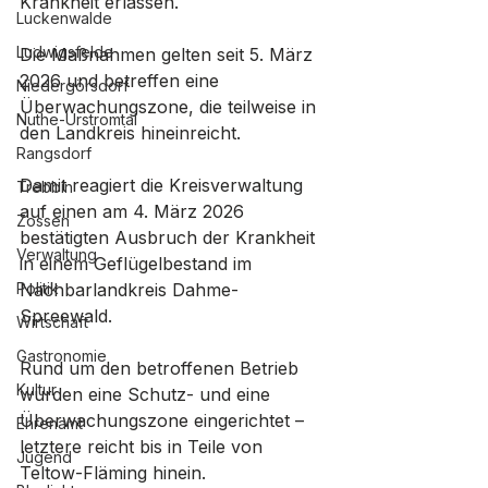
Krankheit erlassen. 
Luckenwalde
Ludwigsfelde
Die Maßnahmen gelten seit 5. März 
2026 und betreffen eine 
Niedergörsdorf
Überwachungszone, die teilweise in 
Nuthe-Urstromtal
den Landkreis hineinreicht.
Rangsdorf
Damit reagiert die Kreisverwaltung 
Trebbin
auf einen am 4. März 2026 
Zossen
bestätigten Ausbruch der Krankheit 
Verwaltung
in einem Geflügelbestand im 
Politik
Nachbarlandkreis Dahme-
Spreewald. 
Wirtschaft
Gastronomie
Rund um den betroffenen Betrieb 
Kultur
wurden eine Schutz- und eine 
Überwachungszone eingerichtet – 
Ehrenamt
letztere reicht bis in Teile von 
Jugend
Teltow-Fläming hinein.