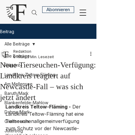
Abonnieren
Beitrag
Alle Beiträge
Redaktion
Alle Beiträge
9. März
2 Min. Lesezeit
Neue Tierseuchen-Verfügung:
Flämont+
Landkreis reagiert auf
Landkreis Teltow-Fläming
Am Mellensee
Newcastle-Fall – was sich
Baruth/Mark
jetzt ändert
Blankenfelde-Mahlow
Landkreis Teltow-Fläming -
 Der 
Dahme/Mark
Landkreis Teltow-Fläming hat eine 
Tierseuchenallgemeinverfügung 
Großbeeren
zum Schutz vor der Newcastle-
Jüterbog