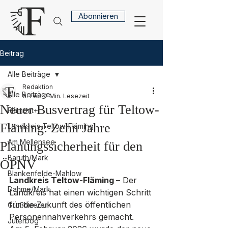
Abonnieren
Beitrag
Alle Beiträge
Redaktion
Alle Beiträge
6. Feb.
2 Min. Lesezeit
Neuer Busvertrag für Teltow-
Flämont+
Fläming: Zehn Jahre
Landkreis Teltow-Fläming
Am Mellensee
Planungssicherheit für den
Baruth/Mark
ÖPNV
Blankenfelde-Mahlow
Landkreis Teltow-Fläming –
 Der 
Dahme/Mark
Landkreis hat einen wichtigen Schritt 
für die Zukunft des öffentlichen 
Großbeeren
Personennahverkehrs gemacht. 
Jüterbog