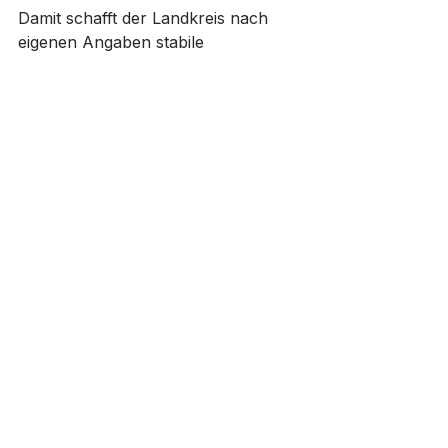
Damit schafft der Landkreis nach 
eigenen Angaben stabile 
Voraussetzungen für einen 
leistungsfähigen und 
zukunftsorientierten Busverkehr in 
allen Städten und Gemeinden 
Teltow-Flämings.
Landkreis Teltow-Fläming
Verwaltung
Wirtschaft
Alle ansehen
Aktuelle Beiträge