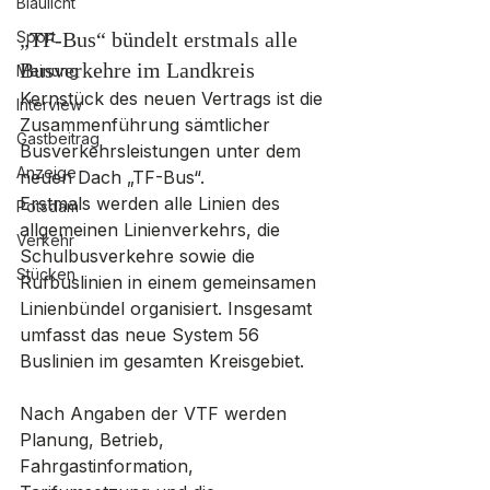
Blaulicht
Sport
„TF-Bus“ bündelt erstmals alle 
Busverkehre im Landkreis
Meinung
Kernstück des neuen Vertrags ist die 
Interview
Zusammenführung sämtlicher 
Gastbeitrag
Busverkehrsleistungen unter dem 
Anzeige
neuen Dach „TF-Bus“. 
Erstmals werden alle Linien des 
Potsdam
allgemeinen Linienverkehrs, die 
Verkehr
Schulbusverkehre sowie die 
Stücken
Rufbuslinien in einem gemeinsamen 
Linienbündel organisiert. Insgesamt 
umfasst das neue System 56 
Buslinien im gesamten Kreisgebiet.
Nach Angaben der VTF werden 
Planung, Betrieb, 
Fahrgastinformation, 