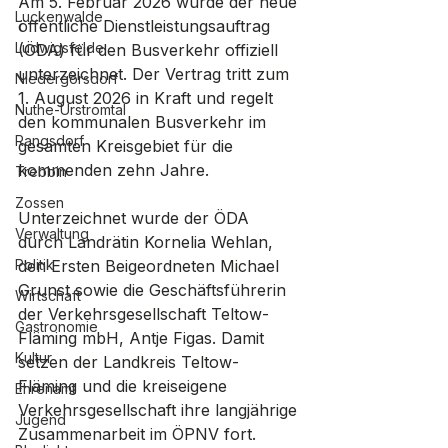
Am 5. Februar 2026 wurde der neue 
Luckenwalde
öffentliche Dienstleistungsauftrag 
Ludwigsfelde
(ÖDA) für den Busverkehr offiziell 
unterzeichnet. Der Vertrag tritt zum 
Niedergörsdorf
1. August 2026 in Kraft und regelt 
Nuthe-Urstromtal
den kommunalen Busverkehr im 
Rangsdorf
gesamten Kreisgebiet für die 
kommenden zehn Jahre.
Trebbin
Zossen
Unterzeichnet wurde der ÖDA 
Verwaltung
durch Landrätin Kornelia Wehlan, 
Politik
den Ersten Beigeordneten Michael 
Grunst sowie die Geschäftsführerin 
Wirtschaft
der Verkehrsgesellschaft Teltow-
Gastronomie
Fläming mbH, Antje Figas. Damit 
Kultur
setzen der Landkreis Teltow-
Fläming und die kreiseigene 
Ehrenamt
Verkehrsgesellschaft ihre langjährige 
Jugend
Zusammenarbeit im ÖPNV fort.