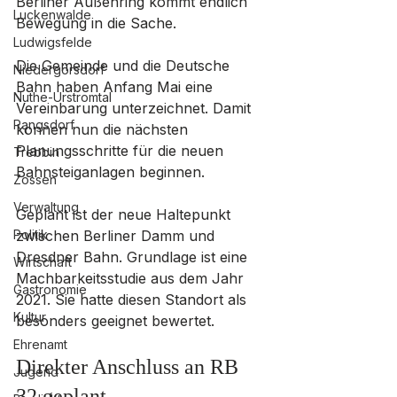
Berliner Außenring kommt endlich 
Luckenwalde
Bewegung in die Sache. 
Ludwigsfelde
Die Gemeinde und die Deutsche 
Niedergörsdorf
Bahn haben Anfang Mai eine 
Nuthe-Urstromtal
Vereinbarung unterzeichnet. Damit 
Rangsdorf
können nun die nächsten 
Planungsschritte für die neuen 
Trebbin
Bahnsteiganlagen beginnen.
Zossen
Verwaltung
Geplant ist der neue Haltepunkt 
Politik
zwischen Berliner Damm und 
Dresdner Bahn. Grundlage ist eine 
Wirtschaft
Machbarkeitsstudie aus dem Jahr 
Gastronomie
2021. Sie hatte diesen Standort als 
Kultur
besonders geeignet bewertet.
Ehrenamt
Direkter Anschluss an RB 
Jugend
32 geplant