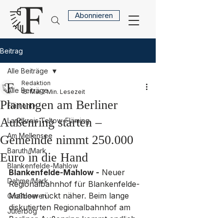
Abonnieren
Beitrag
Alle Beiträge
Redaktion
Alle Beiträge
15. Mai
2 Min. Lesezeit
Planungen am Berliner
Flämont+
Außenring starten –
Landkreis Teltow-Fläming
Am Mellensee
Gemeinde nimmt 250.000
Baruth/Mark
Euro in die Hand
Blankenfelde-Mahlow
Blankenfelde-Mahlow -
 Neuer 
Dahme/Mark
Regionalbahnhof für Blankenfelde-
Mahlow rückt näher. Beim lange 
Großbeeren
diskutierten Regionalbahnhof am 
Jüterbog