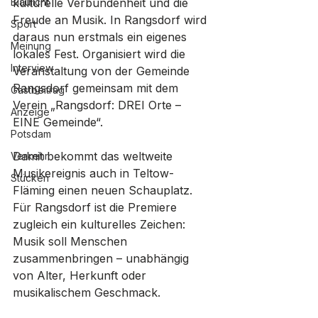
Blaulicht
kulturelle Verbundenheit und die 
Freude an Musik. In Rangsdorf wird 
Sport
daraus nun erstmals ein eigenes 
Meinung
lokales Fest. Organisiert wird die 
Interview
Veranstaltung von der Gemeinde 
Rangsdorf gemeinsam mit dem 
Gastbeitrag
Verein „Rangsdorf: DREI Orte – 
Anzeige
EINE Gemeinde“.
Potsdam
Damit bekommt das weltweite 
Verkehr
Musikereignis auch in Teltow-
Stücken
Fläming einen neuen Schauplatz. 
Für Rangsdorf ist die Premiere 
zugleich ein kulturelles Zeichen: 
Musik soll Menschen 
zusammenbringen – unabhängig 
von Alter, Herkunft oder 
musikalischem Geschmack.