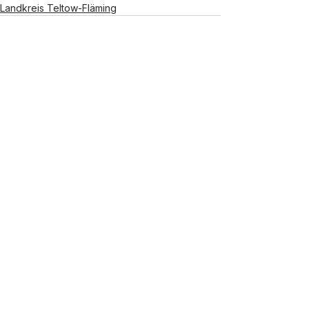
Landkreis Teltow-Fläming
Alle ansehen
Aktuelle Beiträge