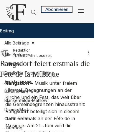
Abonnieren
Beitrag
Alle Beiträge
Redaktion
Alle Beiträge
11. Juni
2 Min. Lesezeit
Rangsdorf feiert erstmals die
Flämont+
Fête de la Musique
Landkreis Teltow-Fläming
Am Mellensee
Rangsdorf -
 Musik unter freiem 
Himmel, Begegnungen an der 
Baruth/Mark
Kirche und ein Fest, das weit über 
Blankenfelde-Mahlow
die Gemeindegrenzen hinausstrahlt: 
Dahme/Mark
Rangsdorf beteiligt sich in diesem 
Jahr erstmals an der Fête de la 
Großbeeren
Musique. Am 21. Juni wird die 
Jüterbog