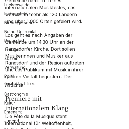
Gemeinde damit Teil eines 
Luckenwalde
internationalen Musikfestes, das 
Ludwigsfelde
weltweit in mehr als 120 Ländern 
und über 1.000 Orten gefeiert wird.
Niedergörsdorf
Nuthe-Urstromtal
Los geht es nach Angaben der 
Rangsdorf
Gemeinde um 14.30 Uhr an der 
Rangsdorfer Kirche. Dort sollen 
Trebbin
Musikerinnen und Musiker aus 
Zossen
Rangsdorf und der Region auftreten 
Verwaltung
und das Publikum mit Musik in ihrer 
Politik
ganzen Vielfalt begeistern. Der 
Eintritt ist frei.
Wirtschaft
Gastronomie
Premiere mit 
Kultur
internationalem Klang
Ehrenamt
Die Fête de la Musique steht 
Jugend
international für Weltoffenheit, 