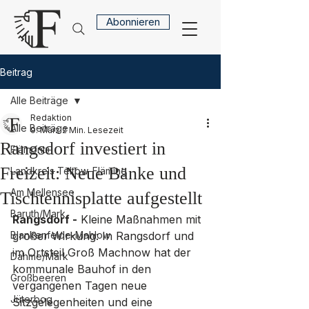
Abonnieren
Beitrag
Alle Beiträge
Redaktion
Alle Beiträge
9. März
2 Min. Lesezeit
Rangsdorf investiert in
Flämont+
Freizeit: Neue Bänke und
Landkreis Teltow-Fläming
Am Mellensee
Tischtennisplatte aufgestellt
Baruth/Mark
Rangsdorf -
 Kleine Maßnahmen mit 
Blankenfelde-Mahlow
großer Wirkung: In Rangsdorf und 
im Ortsteil Groß Machnow hat der 
Dahme/Mark
kommunale Bauhof in den 
Großbeeren
vergangenen Tagen neue 
Jüterbog
Sitzgelegenheiten und eine 