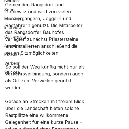
Blaulicht
Gemeinden Rangsdorf und 
Sport
Dahlewitz und wird von vielen 
Spaziergängern, Joggern und 
Meinung
Radfahrern genutzt. Die Mitarbeiter 
Interview
des Rangsdorfer Bauhofes 
Gastbeitrag
verlegten zunächst Pflastersteine 
Anzeige
und installierten anschließend die 
neuen Sitzmöglichkeiten. 
Potsdam
Verkehr
So soll der Weg künftig nicht nur als 
Stücken
Verkehrsverbindung, sondern auch 
als Ort zum Verweilen genutzt 
werden. 
Gerade an Strecken mit freiem Blick 
über die Landschaft bieten solche 
Rastplätze eine willkommene 
Gelegenheit für eine kurze Pause – 