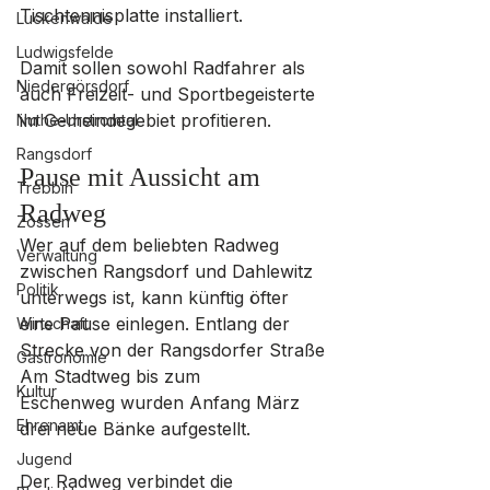
Tischtennisplatte installiert. 
Luckenwalde
Ludwigsfelde
Damit sollen sowohl Radfahrer als 
Niedergörsdorf
auch Freizeit- und Sportbegeisterte 
im Gemeindegebiet profitieren.
Nuthe-Urstromtal
Rangsdorf
Pause mit Aussicht am 
Trebbin
Radweg
Zossen
Wer auf dem beliebten Radweg 
Verwaltung
zwischen Rangsdorf und Dahlewitz 
Politik
unterwegs ist, kann künftig öfter 
eine Pause einlegen. Entlang der 
Wirtschaft
Strecke von der Rangsdorfer Straße 
Gastronomie
Am Stadtweg bis zum 
Kultur
Eschenweg wurden Anfang März 
Ehrenamt
drei neue Bänke aufgestellt.
Jugend
Der Radweg verbindet die 