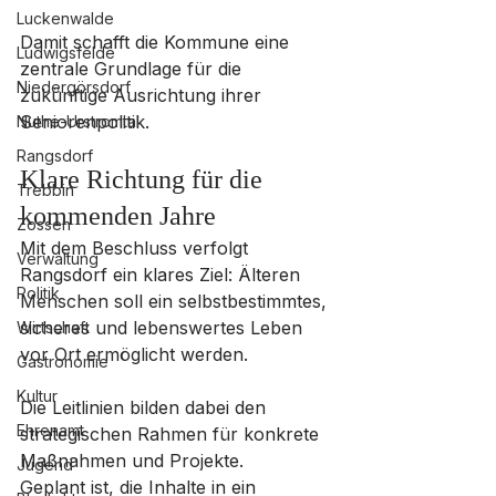
Luckenwalde
Damit schafft die Kommune eine 
Ludwigsfelde
zentrale Grundlage für die 
Niedergörsdorf
zukünftige Ausrichtung ihrer 
Seniorenpolitik.
Nuthe-Urstromtal
Rangsdorf
Klare Richtung für die 
Trebbin
kommenden Jahre
Zossen
Mit dem Beschluss verfolgt 
Verwaltung
Rangsdorf ein klares Ziel: Älteren 
Politik
Menschen soll ein selbstbestimmtes, 
sicheres und lebenswertes Leben 
Wirtschaft
vor Ort ermöglicht werden. 
Gastronomie
Kultur
Die Leitlinien bilden dabei den 
Ehrenamt
strategischen Rahmen für konkrete 
Maßnahmen und Projekte.
Jugend
Geplant ist, die Inhalte in ein 