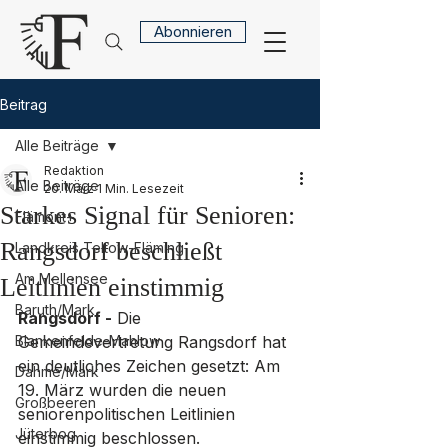
Abonnieren
Beitrag
Alle Beiträge
Redaktion
Alle Beiträge
20. März
1 Min. Lesezeit
Starkes Signal für Senioren:
Flämont+
Rangsdorf beschließt
Landkreis Teltow-Fläming
Am Mellensee
Leitlinien einstimmig
Baruth/Mark
Rangsdorf -
 Die 
Blankenfelde-Mahlow
Gemeindevertretung Rangsdorf hat 
ein deutliches Zeichen gesetzt: Am 
Dahme/Mark
19. März wurden die neuen 
Großbeeren
seniorenpolitischen Leitlinien 
Jüterbog
einstimmig beschlossen. 