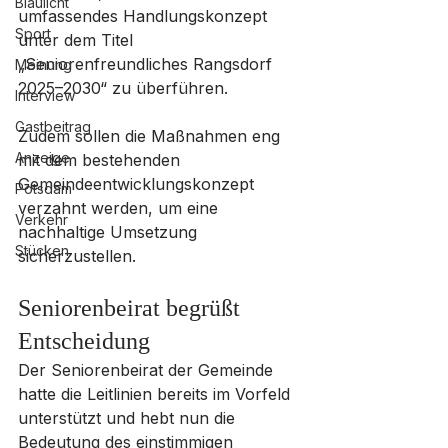
Blaulicht
umfassendes Handlungskonzept 
Sport
unter dem Titel 
„Seniorenfreundliches Rangsdorf 
Meinung
2025–2030“ zu überführen. 
Interview
Gastbeitrag
Zudem sollen die Maßnahmen eng 
Anzeige
mit dem bestehenden 
Gemeindeentwicklungskonzept 
Potsdam
verzahnt werden, um eine 
Verkehr
nachhaltige Umsetzung 
Stücken
sicherzustellen.
Seniorenbeirat begrüßt 
Entscheidung
Der Seniorenbeirat der Gemeinde 
hatte die Leitlinien bereits im Vorfeld 
unterstützt und hebt nun die 
Bedeutung des einstimmigen 