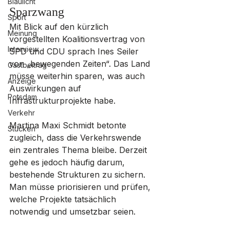
Blaulicht
Sparzwang
Sport
Mit Blick auf den kürzlich 
Meinung
vorgestellten Koalitionsvertrag von 
Interview
SPD und CDU sprach Ines Seiler 
von „bewegenden Zeiten“. Das Land 
Gastbeitrag
müsse weiterhin sparen, was auch 
Anzeige
Auswirkungen auf 
Potsdam
Infrastrukturprojekte habe.
Verkehr
Martina Maxi Schmidt betonte 
Stücken
zugleich, dass die Verkehrswende 
ein zentrales Thema bleibe. Derzeit 
gehe es jedoch häufig darum, 
bestehende Strukturen zu sichern. 
Man müsse priorisieren und prüfen, 
welche Projekte tatsächlich 
notwendig und umsetzbar seien.