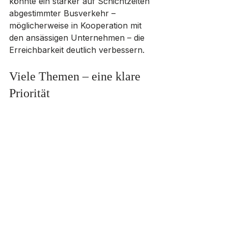
könnte ein stärker auf Schichtzeiten 
abgestimmter Busverkehr – 
möglicherweise in Kooperation mit 
den ansässigen Unternehmen – die 
Erreichbarkeit deutlich verbessern.
Viele Themen – eine klare 
Priorität
Neben Verkehrsthemen kamen im 
Bürgerdialog auch Fragen zu 
Digitalisierung, Energiewende und 
Extremismusprävention zur 
Sprache. Doch der Schwerpunkt 
des Abends blieb eindeutig die 
Mobilität.
Ob Bahnverbindungen, 
Busangebote oder 