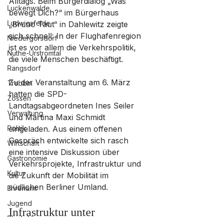
Alltags. Beim Bürgerdialog „Was 
Luckenwalde
bewegt Dich?“ im Bürgerhaus 
Ludwigsfelde
„Bruno Taut“ in Dahlewitz zeigte 
sich schnell: In der Flughafenregion 
Niedergörsdorf
ist es vor allem die Verkehrspolitik, 
Nuthe-Urstromtal
die viele Menschen beschäftigt.
Rangsdorf
Zu der Veranstaltung am 6. März 
Trebbin
hatten die SPD-
Zossen
Landtagsabgeordneten Ines Seiler 
Verwaltung
und Martina Maxi Schmidt 
Politik
eingeladen. Aus einem offenen 
Gespräch entwickelte sich rasch 
Wirtschaft
eine intensive Diskussion über 
Gastronomie
Verkehrsprojekte, Infrastruktur und 
Kultur
die Zukunft der Mobilität im 
südlichen Berliner Umland.
Ehrenamt
Jugend
Infrastruktur unter 