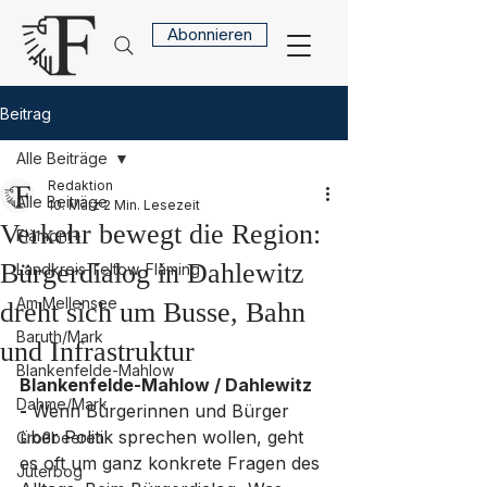
Abonnieren
Beitrag
Alle Beiträge
Redaktion
Alle Beiträge
10. März
2 Min. Lesezeit
Verkehr bewegt die Region:
Flämont+
Bürgerdialog in Dahlewitz
Landkreis Teltow-Fläming
Am Mellensee
dreht sich um Busse, Bahn
Baruth/Mark
und Infrastruktur
Blankenfelde-Mahlow
Blankenfelde-Mahlow / Dahlewitz 
Dahme/Mark
-
 Wenn Bürgerinnen und Bürger 
über Politik sprechen wollen, geht 
Großbeeren
es oft um ganz konkrete Fragen des 
Jüterbog