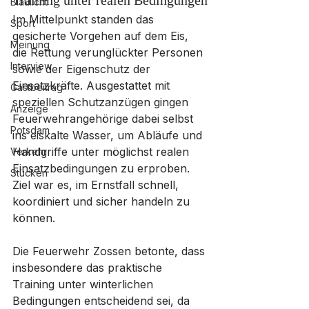
Training unter realen Bedingungen
Blaulicht
Im Mittelpunkt standen das 
Sport
gesicherte Vorgehen auf dem Eis, 
Meinung
die Rettung verunglückter Personen 
Interview
sowie der Eigenschutz der 
Einsatzkräfte. Ausgestattet mit 
Gastbeitrag
speziellen Schutzanzügen gingen 
Anzeige
Feuerwehrangehörige dabei selbst 
Potsdam
ins eiskalte Wasser, um Abläufe und 
Handgriffe unter möglichst realen 
Verkehr
Einsatzbedingungen zu erproben. 
Stücken
Ziel war es, im Ernstfall schnell, 
koordiniert und sicher handeln zu 
können.
Die Feuerwehr Zossen betonte, dass 
insbesondere das praktische 
Training unter winterlichen 
Bedingungen entscheidend sei, da 