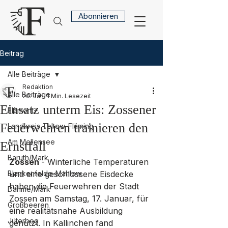
Abonnieren
Beitrag
Alle Beiträge
Redaktion
Alle Beiträge
20. Jan.
1 Min. Lesezeit
Einsatz unterm Eis: Zossener
Flämont+
Feuerwehren trainieren den
Landkreis Teltow-Fläming
Am Mellensee
Ernstfall
Baruth/Mark
Zossen 
- Winterliche Temperaturen 
Blankenfelde-Mahlow
und eine geschlossene Eisdecke 
haben die Feuerwehren der Stadt 
Dahme/Mark
Zossen am Samstag, 17. Januar, für 
Großbeeren
eine realitätsnahe Ausbildung 
Jüterbog
genutzt. In Kallinchen fand 