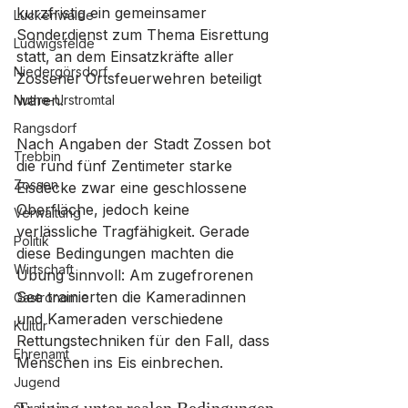
kurzfristig ein gemeinsamer 
Luckenwalde
Sonderdienst zum Thema Eisrettung 
Ludwigsfelde
statt, an dem Einsatzkräfte aller 
Niedergörsdorf
Zossener Ortsfeuerwehren beteiligt 
waren.
Nuthe-Urstromtal
Rangsdorf
Nach Angaben der Stadt Zossen bot 
Trebbin
die rund fünf Zentimeter starke 
Zossen
Eisdecke zwar eine geschlossene 
Oberfläche, jedoch keine 
Verwaltung
verlässliche Tragfähigkeit. Gerade 
Politik
diese Bedingungen machten die 
Wirtschaft
Übung sinnvoll: Am zugefrorenen 
See trainierten die Kameradinnen 
Gastronomie
und Kameraden verschiedene 
Kultur
Rettungstechniken für den Fall, dass 
Ehrenamt
Menschen ins Eis einbrechen.
Jugend