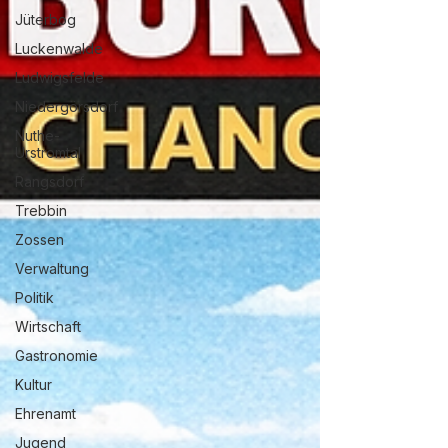
Jüterbog
Luckenwalde
Ludwigsfelde
Niedergörsdorf
Nuthe-
Urstromtal
Rangsdorf
Trebbin
Zossen
Verwaltung
Politik
Wirtschaft
Gastronomie
Kultur
Ehrenamt
Jugend