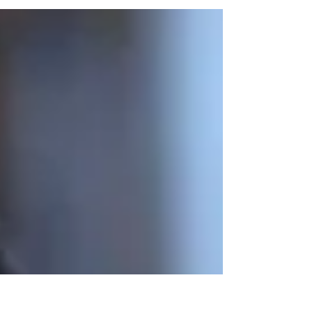
Anforderungen an Infrastruktur steigen, und die
Erwartungen der Bürgerinnen und Bürger an
eine funktionierende Verwaltung sind völlig
berechtigt. Umso ernüchternder ist es, wenn
zentrale Projekte immer wieder ins Stocken
geraten, Zeitpläne nicht eingehalten werden
und Kosten aus dem Ruder laufen. Ein aktuelles
Beispiel ist die Diskussion rund um die Karl-
Marx-Straße. Seit Jahren wird geplant, ge