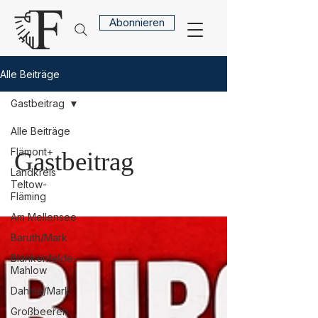
Abonnieren
Alle Beiträge
Gastbeitrag
Alle Beiträge
Flämont+
Gastbeitrag
Landkreis
Teltow-
Fläming
Am Mellensee
Baruth/Mark
Blankenfelde-
Mahlow
Dahme/Mark
Großbeeren