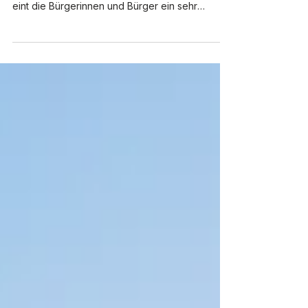
Grafik Oranienburger Modell / Trebus
Blankenfelde-Mahlow - In Blankenfelde-Mahlow
eint die Bürgerinnen und Bürger ein sehr
nachvollziehbarer Wunsch: gute Straßen,
sichere Gehwege – und das möglichst ohne
zusätzliche finanzielle Belastung für die
Anlieger. Gerade vor diesem Hintergrund wirkt
das sogenannte „Oranienburger Modell“ auf
den ersten Blick wie eine ideale Lösung. Die
Idee ist einfach: Statt eines aufwendigen und
teuren grundhaften Straßenausbaus wird
lediglich eine