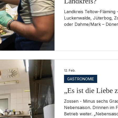
Landkreis?
Landkreis Teltow-Fläming - Ob in Ludwigsfelde,
Luckenwalde, Jüterbog, Z
oder Dahme/Mark – Döner 
im Landkreis. Für viele ist
Treffpunkt mit Freunden od
dem Training im Sportverein
genau wissen: Wo gibt es 
Fläming? Mit der Aktion „ 
Redaktion alle Leserinnen 
persönlichen Favorite
12. Feb.
GASTRONOMIE
„Es ist die Liebe
Zossen - Minus sechs Grad, abgeerntete Felder,
Nebensaison. Drinnen im Fl
Betrieb weiter. „Nebensaison