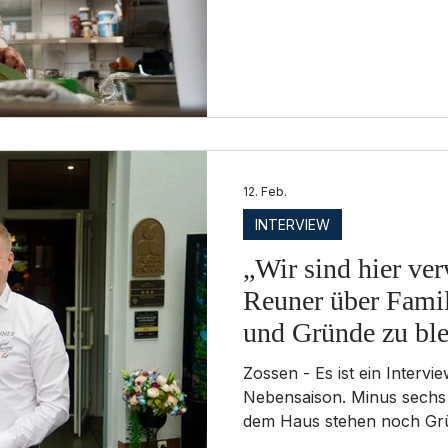
sagt Daniel Reuner zum Au
Reuner führt den Familienb
zugleich landesweit als P
Brandenburg sowie als Vors
e.V.. Unternehmer in Zosse
Brandenburg. Mehr als ein
grünen Wiese“ begann
12. Feb.
INTERVIEW
„Wir sind hier ver
Reuner über Famil
und Gründe zu bl
Zossen - Es ist ein Intervi
Nebensaison. Minus sechs 
dem Haus stehen noch Gr
gefrorenen Boden, die Fel