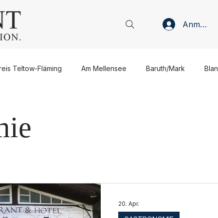
Anmelde
reis Teltow-Fläming
Am Mellensee
Baruth/Mark
Bla
Jüterbog
Luckenwalde
Ludwigsfelde
Niedergör
mie
sen
Verwaltung
Politik
Wirtschaft
Gastronomie
Meinung
Interview
Gastbeitrag
Anzeige
20. Apr.