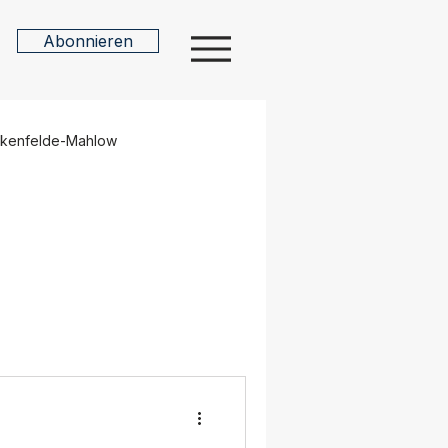
Abonnieren
n
nkenfelde-Mahlow
sdorf
Nuthe-Urstromtal
Kultur
Ehrenamt
Potsdam
Verkehr