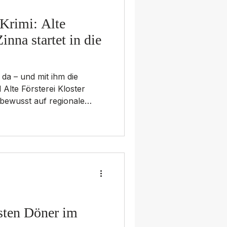
 Krimi: Alte
inna startet in die
 da – und mit ihm die
 Alte Försterei Kloster
 bewusst auf regionale
er und ein prall gefülltes
 weit in den Winter hinein.
 Region „Es ist
laren Botschaft lädt das
ele Ewald aktuell Gäste in
in. Serviert wird das
se
sten Döner im