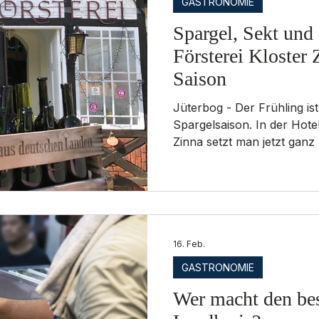
GASTRONOMIE
Spargel, Sekt und
Försterei Kloster Z
Saison
Jüterbog - Der Frühling ist
Spargelsaison. In der Hotel
Zinna setzt man jetzt ganz
Küche, traditionelle Klassik
Veranstaltungsprogramm bis
Königliches Gemüse aus der
Spargelzeit“ – mit dieser k
Team um Gastgeberin Gabri
das traditionsreiche Haus e
16. Feb.
„königliche Frühjahrsgemü
GASTRONOMIE
Wer macht den be