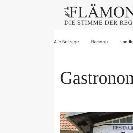
Alle Beiträge
Flämont+
Landk
Dahme/Mark
Großbeeren
Gastrono
Rangsdorf
Trebbin
Zos
Jugend
Blaulicht
Sport