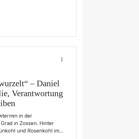
ftakt unseres Gesprächs .
etrieb – und engagiert sich
räsident des DEHOGA
itzender der Flair Hotels
n – Interessenvertreter in
 Hotel Was 1994 „auf der
wurzelt“ – Daniel
ie, Verantwortung
eiben
ewtermin in der
Grad in Zossen. Hinter
ünkohl und Rosenkohl im
der ringsum sind