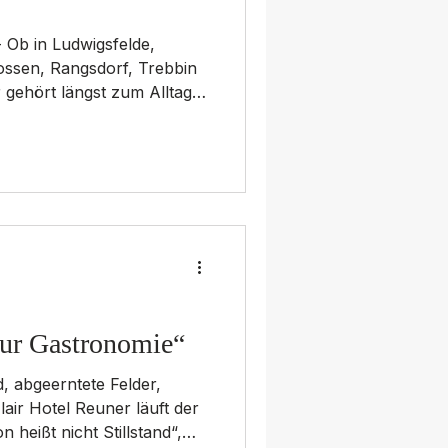
ossen, Rangsdorf, Trebbin
gehört längst zum Alltag
 er schnelle Mittagspause,
er fester Bestandteil nach
. Jetzt will der Flämont es
den besten Döner in Teltow-
TF-Döner 2026 “ ruft die
und Leser auf, ihren
 zur Gastronomie“
air Hotel Reuner läuft der
 heißt nicht Stillstand“,