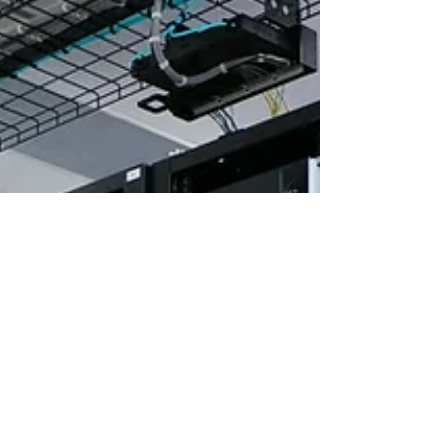
stehen auf dem Plan Geplant sind Einsätze unter
anderem in: 2. März: Baruth 3. März:
Blankenfelde 4. März: Jüterbog 5. März:
Dabendorf 6. März: Zülichendorf 9. März: Groß
Machn