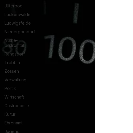
Jüterbog
Luckenwalde
Ludwigsfelde
Niedergörsdorf
Nuthe-
Urstromtal
Rangsdorf
Trebbin
Zossen
Verwaltung
Politik
Wirtschaft
Gastronomie
Kultur
Ehrenamt
Jugend