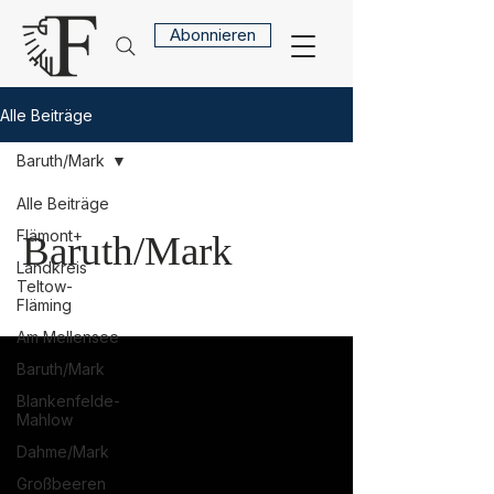
Abonnieren
Alle Beiträge
Baruth/Mark
Alle Beiträge
Flämont+
Baruth/Mark
Landkreis
Teltow-
Fläming
Am Mellensee
Baruth/Mark
Blankenfelde-
Mahlow
Dahme/Mark
Großbeeren