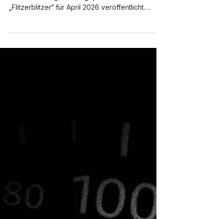
Landkreis Teltow-Fläming - Der Landkreis
Teltow-Fläming hat die geplanten Standorte der
„Flitzerblitzer“ für April 2026 veröffentlicht.
Geblitzt werden soll quer durch den Kreis – von
Blankenfelde bis Jüterbog, von Luckenwalde
bis Zossen. Geplante Einsätze und Kontrollen
Der Landkreis Teltow-Fläming hat die geplanten
Einsätze seiner mobilen
Geschwindigkeitsmessfahrzeuge für April 2026
bekanntgegeben. Autofahrer müssen demnach
an zahlreichen Tagen im gesamten Kreisgebiet
mit