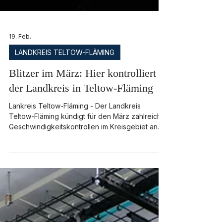
19. Feb.
LANDKREIS TELTOW-FLÄMING
Blitzer im März: Hier kontrolliert
der Landkreis in Teltow-Fläming
Lankreis Teltow-Fläming - Der Landkreis
Teltow-Fläming kündigt für den März zahlreiche
Geschwindigkeitskontrollen im Kreisgebiet an.
Die Messfahrzeuge sollen nach Angaben der
Kreisverwaltung an wechselnden Standorten im
gesamten Landkreis eingesetzt werden – von
Baruth/Mark bis Luckenwalde. Diese Orte