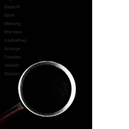
Blaulicht
Sport
Meinung
Interview
Gastbeitrag
Anzeige
Potsdam
Verkehr
Stücken