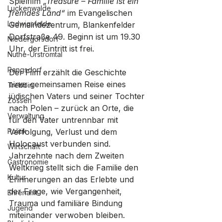
Spielfilm 
„Treasure – Familie ist ein 
Luckenwalde
fremdes Land“
 im Evangelischen 
Ludwigsfelde
Gemeindezentrum, Blankenfelder 
Dorfstraße 49. Beginn ist um 19.30 
Niedergörsdorf
Uhr, der Eintritt ist frei.
Nuthe-Urstromtal
Rangsdorf
Der Film erzählt die Geschichte 
einer gemeinsamen Reise eines 
Trebbin
jüdischen Vaters und seiner Tochter 
Zossen
nach Polen – zurück an Orte, die 
Verwaltung
für den Vater untrennbar mit 
Politik
Verfolgung, Verlust und dem 
Holocaust verbunden sind. 
Wirtschaft
Jahrzehnte nach dem Zweiten 
Gastronomie
Weltkrieg stellt sich die Familie den 
Kultur
Erinnerungen an das Erlebte und 
der Frage, wie Vergangenheit, 
Ehrenamt
Trauma und familiäre Bindung 
Jugend
miteinander verwoben bleiben.