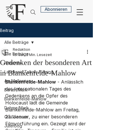
Abonnieren
Beitrag
Alle Beiträge
Redaktion
Alle Beiträge
13. Jan.
2 Min. Lesezeit
Gedenken der besonderen Art
Flämont+
in Blankenfelde-Mahlow
Landkreis Teltow-Fläming
Am Mellensee
Blankenfelde-Mahlow
 - Anlässlich 
des Internationalen Tages des 
Baruth/Mark
Gedenkens an die Opfer des 
Blankenfelde-Mahlow
Holocaust lädt die Gemeinde 
Dahme/Mark
Blankenfelde-Mahlow am Freitag, 
23. Januar, zu einer besonderen 
Großbeeren
Filmvorführung ein. Gezeigt wird der 
Jüterbog