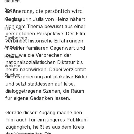
Blaulicht
Sport
Erinnerung, die persönlich wird
Regisseurin Julia von Heinz nähert 
Meinung
sich dem Thema bewusst aus einer 
Interview
persönlichen Perspektive. Der Film 
Gastbeitrag
verbindet historische Erfahrungen 
Anzeige
mit einer familiären Gegenwart und 
zeigt, wie die Verbrechen der 
Potsdam
nationalsozialistischen Diktatur bis 
Verkehr
heute nachwirken. Dabei verzichtet 
Stücken
die Inszenierung auf plakative Bilder 
und setzt stattdessen auf leise, 
dialoggetragene Szenen, die Raum 
für eigene Gedanken lassen.
Gerade dieser Zugang mache den 
Film auch für ein jüngeres Publikum 
zugänglich, heißt es aus dem Kreis 