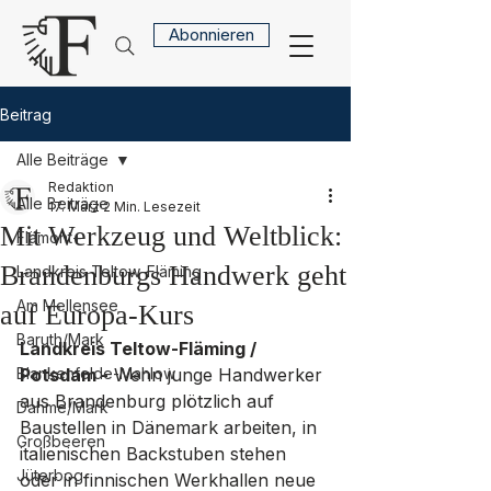
Abonnieren
Beitrag
Alle Beiträge
Redaktion
Alle Beiträge
17. März
2 Min. Lesezeit
Mit Werkzeug und Weltblick:
Flämont+
Brandenburgs Handwerk geht
Landkreis Teltow-Fläming
Am Mellensee
auf Europa-Kurs
Baruth/Mark
Landkreis Teltow-Fläming / 
Blankenfelde-Mahlow
Potsdam -
 Wenn junge Handwerker 
aus Brandenburg plötzlich auf 
Dahme/Mark
Baustellen in Dänemark arbeiten, in 
Großbeeren
italienischen Backstuben stehen 
Jüterbog
oder in finnischen Werkhallen neue 