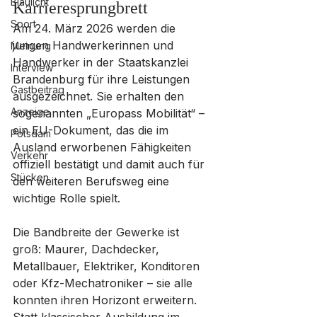
Blaulicht
Karrieresprungbrett
Sport
Am 24. März 2026 werden die 
jungen Handwerkerinnen und 
Meinung
Handwerker in der Staatskanzlei 
Interview
Brandenburg für ihre Leistungen 
Gastbeitrag
ausgezeichnet. Sie erhalten den 
Anzeige
sogenannten „Europass Mobilität“ – 
ein EU-Dokument, das die im 
Potsdam
Ausland erworbenen Fähigkeiten 
Verkehr
offiziell bestätigt und damit auch für 
Stücken
den weiteren Berufsweg eine 
wichtige Rolle spielt.
Die Bandbreite der Gewerke ist 
groß: Maurer, Dachdecker, 
Metallbauer, Elektriker, Konditoren 
oder Kfz-Mechatroniker – sie alle 
konnten ihren Horizont erweitern. 