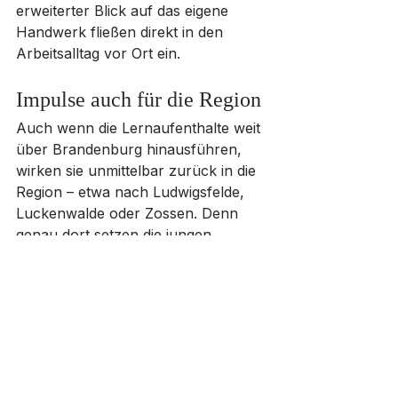
erweiterter Blick auf das eigene 
Handwerk fließen direkt in den 
Arbeitsalltag vor Ort ein.
Impulse auch für die Region
Auch wenn die Lernaufenthalte weit 
über Brandenburg hinausführen, 
wirken sie unmittelbar zurück in die 
Region – etwa nach Ludwigsfelde, 
Luckenwalde oder Zossen. Denn 
genau dort setzen die jungen 
Fachkräfte ihr erweitertes Wissen 
ein.
Das Ergebnis: ein moderneres, 
vernetztes Handwerk, das sich 
zunehmend europäisch versteht – 
und damit auch für die Zukunft 