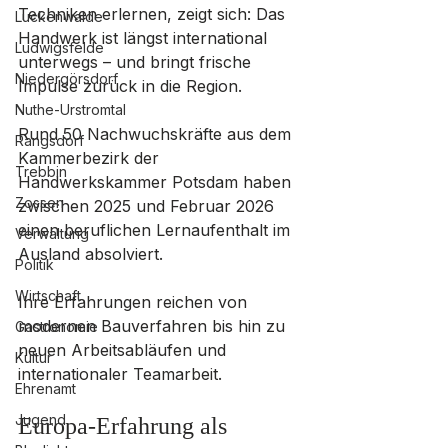
Techniken erlernen, zeigt sich: Das 
Luckenwalde
Handwerk ist längst international 
Ludwigsfelde
unterwegs – und bringt frische 
Niedergörsdorf
Impulse zurück in die Region.
Nuthe-Urstromtal
Rund 50 Nachwuchskräfte aus dem 
Rangsdorf
Kammerbezirk der 
Trebbin
Handwerkskammer Potsdam haben 
Zossen
zwischen 2025 und Februar 2026 
einen beruflichen Lernaufenthalt im 
Verwaltung
Ausland absolviert. 
Politik
Wirtschaft
Ihre Erfahrungen reichen von 
modernen Bauverfahren bis hin zu 
Gastronomie
neuen Arbeitsabläufen und 
Kultur
internationaler Teamarbeit.
Ehrenamt
Jugend
Europa-Erfahrung als 