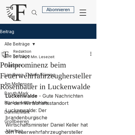
Abonnieren
Beitrag
Alle Beiträge
Redaktion
Alle Beiträge
20. Jan.
2 Min. Lesezeit
Politprominenz beim
Flämont+
Feuerwehrfahrzeughersteller
Landkreis Teltow-Fläming
Am Mellensee
Rosenbauer in Luckenwalde
Baruth/Mark
Luckenwalde
 - Gute Nachrichten 
Blankenfelde-Mahlow
für den Wirtschaftsstandort 
Luckenwalde: Der 
Dahme/Mark
brandenburgische 
Großbeeren
Wirtschaftsminister Daniel Keller hat 
Jüterbog
den Feuerwehrfahrzeughersteller 