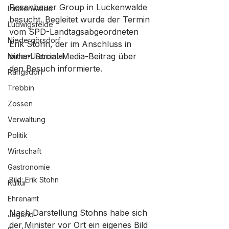
Rosenbauer Group in Luckenwalde 
Luckenwalde
besucht. Begleitet wurde der Termin 
Ludwigsfelde
vom SPD-Landtagsabgeordneten 
Niedergörsdorf
Erik Stohn, der im Anschluss in 
einem Social-Media-Beitrag über 
Nuthe-Urstromtal
den Besuch informierte.
Rangsdorf
Trebbin
Zossen
Verwaltung
Politik
Wirtschaft
Gastronomie
Bild: Erik Stohn
Kultur
Ehrenamt
Nach Darstellung Stohns habe sich 
Jugend
der Minister vor Ort ein eigenes Bild 