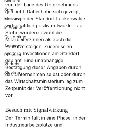
Blaulicht
von der Lage des Unternehmens 
Sport
gemacht. Dabei habe sich gezeigt, 
dass sich der Standort Luckenwalde 
Meinung
wirtschaftlich positiv entwickle. Laut 
Interview
Stohn würden sowohl die 
Gastbeitrag
Mitarbeiterzahlen als auch die 
Anzeige
Umsätze steigen. Zudem seien 
weitere Investitionen am Standort 
Potsdam
geplant. Eine unabhängige 
Verkehr
Bestätigung dieser Angaben durch 
Stücken
das Unternehmen selbst oder durch 
das Wirtschaftsministerium lag zum 
Zeitpunkt der Veröffentlichung nicht 
vor.
Besuch mit Signalwirkung
Der Termin fällt in eine Phase, in der 
Industriearbeitsplätze und 