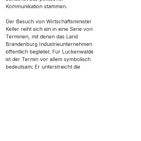
Kommunikation stammen.
Der Besuch von Wirtschaftsminister 
Keller reiht sich ein in eine Serie von 
Terminen, mit denen das Land 
Brandenburg Industrieunternehmen 
öffentlich begleitet. Für Luckenwalde 
ist der Termin vor allem symbolisch 
bedeutsam: Er unterstreicht die 
Rolle der Stadt als industrieller 
Schwerpunkt im Landkreis Teltow-
Fläming. Ob und in welchem 
Umfang sich aus den angekündigten 
positiven Entwicklungen konkrete 
Effekte für Beschäftigung und 
Investitionen ergeben, bleibt 
abzuwarten.
Luckenwalde