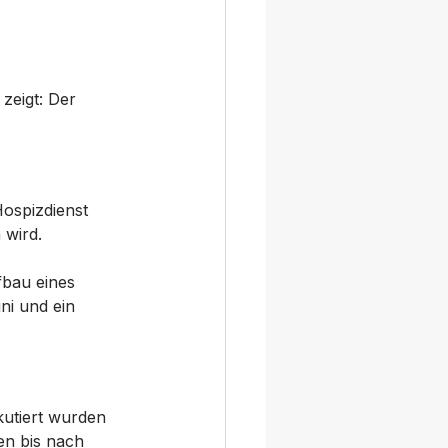
zeigt: Der 
ospizdienst 
 wird.
bau eines 
ni und ein 
kutiert wurden 
en bis nach 