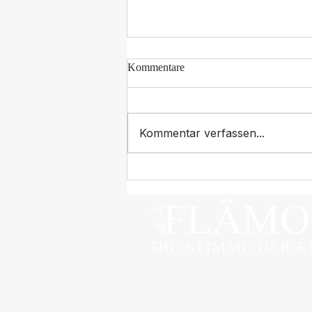
Kommentare
Kommentar verfassen...
Hubschrauber, Hebebühne,
Blaulichtparty: Groß Machnow
feiert 100 Jahre Feuerwehr
Gemäß § 19 des Umsatzsteuergesetzes (UStG) wi
© 2026 Flämont - eine Marke von Gosciniak & B