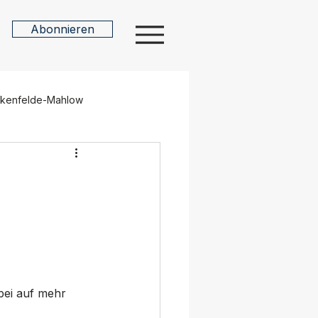
Abonnieren
n
nkenfelde-Mahlow
sdorf
Nuthe-Urstromtal
Kultur
Ehrenamt
Potsdam
Verkehr
bei auf mehr 