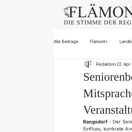
Alle Beiträge
Flämont+
Landk
Redaktion
22. Apr.
Dahme/Mark
Großbeeren
Seniorenb
Rangsdorf
Trebbin
Zos
Mitsprache
Veranstal
Jugend
Blaulicht
Sport
Rangsdorf
 - Der Sen
Einfluss, konkrete An