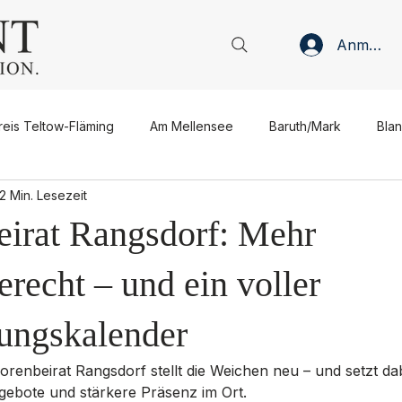
Anmelde
reis Teltow-Fläming
Am Mellensee
Baruth/Mark
Bla
2 Min. Lesezeit
Jüterbog
Luckenwalde
Ludwigsfelde
Niedergör
eirat Rangsdorf: Mehr
sen
Verwaltung
Politik
Wirtschaft
Gastronomie
recht – und ein voller
tungskalender
Meinung
Interview
Gastbeitrag
Anzeige
iorenbeirat Rangsdorf stellt die Weichen neu – und setzt da
gebote und stärkere Präsenz im Ort. 