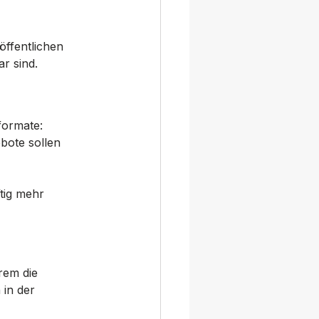
öffentlichen 
r sind.
formate: 
bote sollen 
tig mehr 
rem die 
in der 