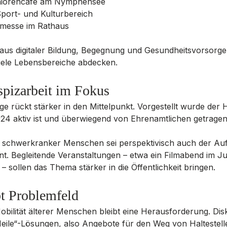
eniorencafé am Nymphensee
Sport- und Kulturbereich
smesse im Rathaus
us digitaler Bildung, Begegnung und Gesundheitsvorsorge 
 viele Lebensbereiche abdecken.
spizarbeit im Fokus
 rückt stärker in den Mittelpunkt. Vorgestellt wurde der H
024 aktiv ist und überwiegend von Ehrenamtlichen getragen
 schwerkranker Menschen sei perspektivisch auch der Auf
ant. Begleitende Veranstaltungen – etwa ein Filmabend im Ju
– sollen das Thema stärker in die Öffentlichkeit bringen.
bt Problemfeld
Mobilität älterer Menschen bleibt eine Herausforderung. Dis
eile“-Lösungen, also Angebote für den Weg von Haltestell