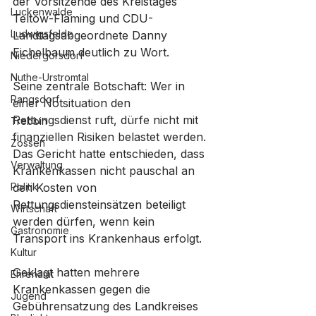
der Vorsitzende des Kreistages 
Luckenwalde
Teltow-Fläming und CDU-
Ludwigsfelde
Landtagsabgeordnete Danny 
Eichelbaum deutlich zu Wort. 
Niedergörsdorf
Nuthe-Urstromtal
Seine zentrale Botschaft: Wer in 
Rangsdorf
einer Notsituation den 
Rettungsdienst ruft, dürfe nicht mit 
Trebbin
finanziellen Risiken belastet werden.
Zossen
Das Gericht hatte entschieden, dass 
Verwaltung
Krankenkassen nicht pauschal an 
Politik
den Kosten von 
Rettungsdiensteinsätzen beteiligt 
Wirtschaft
werden dürfen, wenn kein 
Gastronomie
Transport ins Krankenhaus erfolgt. 
Kultur
Geklagt hatten mehrere 
Ehrenamt
Krankenkassen gegen die 
Jugend
Gebührensatzung des Landkreises 