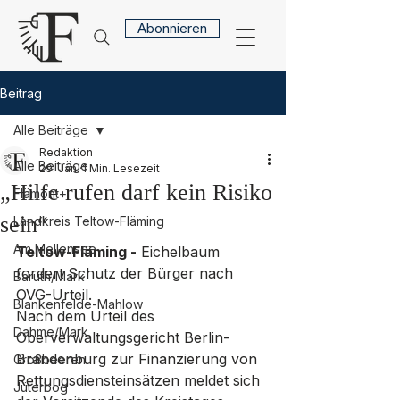
Abonnieren
Beitrag
Alle Beiträge
Redaktion
Alle Beiträge
29. Jan.
1 Min. Lesezeit
„Hilfe rufen darf kein Risiko
Flämont+
sein“
Landkreis Teltow-Fläming
Am Mellensee
Teltow-Fläming -
 Eichelbaum 
fordert Schutz der Bürger nach 
Baruth/Mark
OVG-Urteil. 
Blankenfelde-Mahlow
Nach dem Urteil des 
Dahme/Mark
Oberverwaltungsgericht Berlin-
Brandenburg zur Finanzierung von 
Großbeeren
Rettungsdiensteinsätzen meldet sich 
Jüterbog