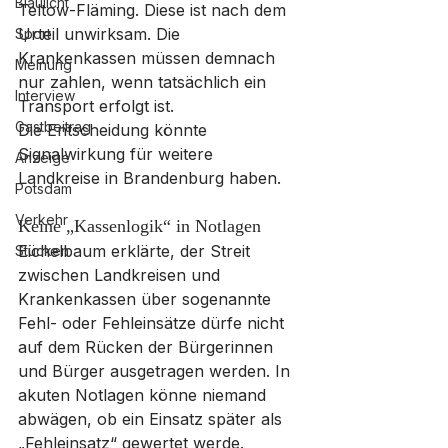
Blaulicht
Teltow-Fläming. Diese ist nach dem 
Urteil unwirksam. Die 
Sport
Krankenkassen müssen demnach 
Meinung
nur zahlen, wenn tatsächlich ein 
Interview
Transport erfolgt ist. 
Gastbeitrag
Die Entscheidung könnte 
Signalwirkung für weitere 
Anzeige
Landkreise in Brandenburg haben.
Potsdam
Verkehr
Keine „Kassenlogik“ in Notlagen
Eichelbaum erklärte, der Streit 
Stücken
zwischen Landkreisen und 
Krankenkassen über sogenannte 
Fehl- oder Fehleinsätze dürfe nicht 
auf dem Rücken der Bürgerinnen 
und Bürger ausgetragen werden. In 
akuten Notlagen könne niemand 
abwägen, ob ein Einsatz später als 
„Fehleinsatz“ gewertet werde. 